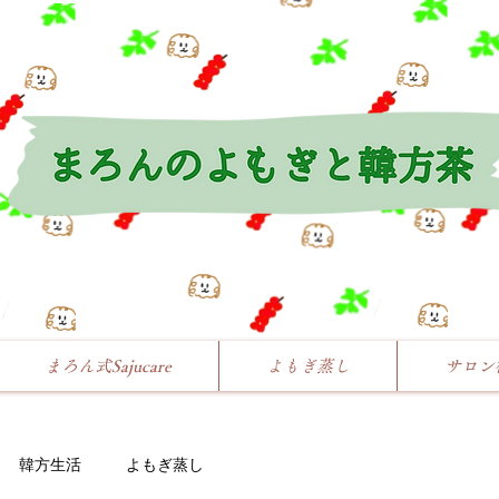
まろん式Sajucare
よもぎ蒸し
サロン
韓方生活
よもぎ蒸し