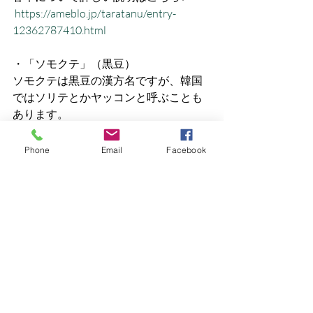
https://ameblo.jp/taratanu/entry-
12362787410.html
・「ソモクテ」（黒豆）
ソモクテは黒豆の漢方名ですが、韓国
ではソリテとかヤッコンと呼ぶことも
あります。
ヤッコンは百種類の毒を解毒すると言
われ、腎臓を良くし、高血圧、中風、
Phone
Email
Facebook
などに効果があると言われています。
☆韓国産と中国産の「甘草」には成分
の違いがあります。
よもぎ蒸しには成分豊富な中国産を使
い、韓方茶にはアトピーに良いと言わ
れている韓国産を使っています。
よもぎ蒸しサロンで、ご自宅で、よも