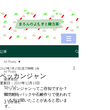
記事
All Posts
2019年7月19日
読了時間: 1分
All Posts
ペッカンジャン
健康食品
更新日：
2019年12月13日
セレクト
ペッカンジャンってご存知ですか？
韓方粉をパックや石鹸作りで使われて
韓方生活
いる方は聞いたことがあると思いま
よもぎ蒸し
す。