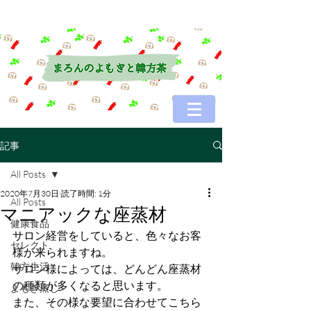
記事
All Posts
2020年7月30日
読了時間: 1分
All Posts
マニアックな座蒸材
健康食品
サロン経営をしていると、色々なお客
セレクト
様が来られますね。
韓方生活
サロン様によっては、どんどん座蒸材
の種類が多くなると思います。
よもぎ蒸し
また、その様な要望に合わせてこちら