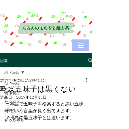
記事
All Posts
2019年7月25日
読了時間: 1分
All Posts
乾燥五味子は黒くない
健康食品
更新日：
2019年12月13日
セレクト
日本語で五味子を検索すると黒い五味
子という言葉が良く出てきます。
韓方生活
済州島の黒五味子とは違います。
よもぎ蒸し