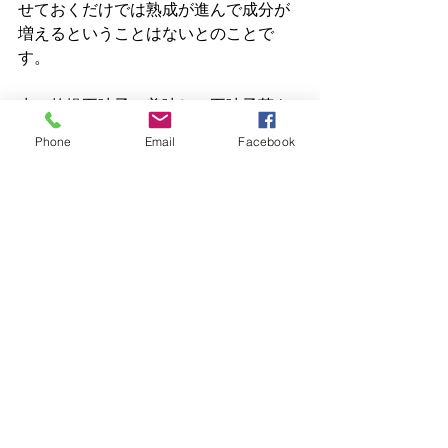
せておくだけでは熟成が進んで成分が
増えるということはないとのことで
す。
赤い乾燥五味子で美味しい五味子茶を
作りませんか？
Phone
Email
Facebook
最新記事
すべて表示