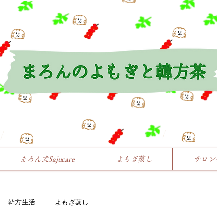
まろん式Sajucare
よもぎ蒸し
サロン
韓方生活
よもぎ蒸し