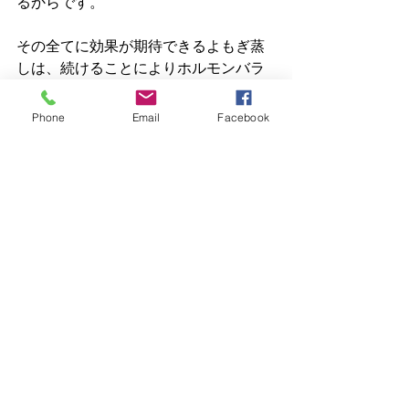
るからです。
その全てに効果が期待できるよもぎ蒸
しは、続けることによりホルモンバラ
ンスが改善され、妊娠する可能性が高
くなると思っています。
Phone
Email
Facebook
＊あくまで私個人の考えです＾＾