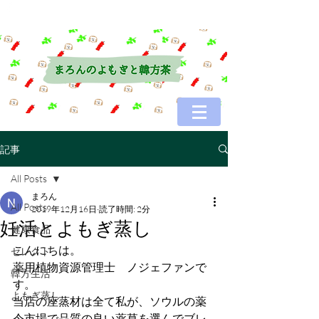
記事
All Posts
まろん
All Posts
2019年12月16日
読了時間: 2分
妊活とよもぎ蒸し
健康食品
こんにちは。
セレクト
薬用植物資源管理士　ノジェファンで
韓方生活
す。
よもぎ蒸し
当店の座蒸材は全て私が、ソウルの薬
令市場で品質の良い薬草を選んでブレ