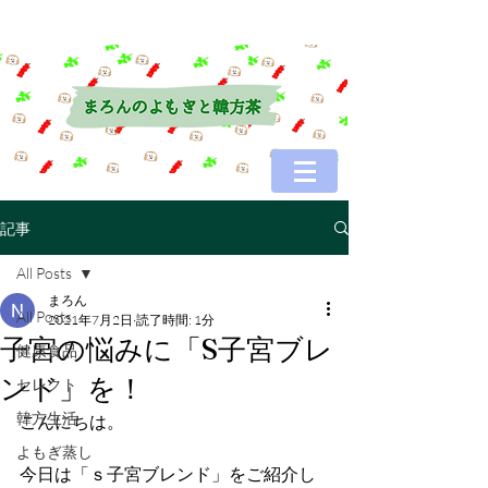
記事
All Posts
まろん
All Posts
2021年7月2日
読了時間: 1分
子宮の悩みに「S子宮ブレ
健康食品
ンド」を！
セレクト
韓方生活
こんにちは。
よもぎ蒸し
今日は「ｓ子宮ブレンド」をご紹介し