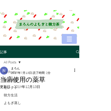
記事
All Posts
まろん
All Posts
2019年7月13日
読了時間: 2分
当店使用の薬草
健康食品
更新日：
2019年12月13日
セレクト
韓方生活
よもぎ蒸し