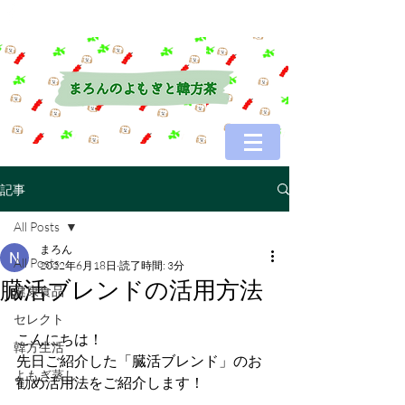
記事
All Posts
まろん
All Posts
2022年6月18日
読了時間: 3分
臓活ブレンドの活用方法
健康食品
セレクト
こんにちは！
韓方生活
先日ご紹介した「臓活ブレンド」のお
よもぎ蒸し
勧め活用法をご紹介します！