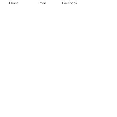
Phone
Email
Facebook
カウンセリング（四柱推命）からわか
る、その方の生まれ持った弱い五臓を
補うブレンドをお勧めいたします。
また、このカウンセリングはお一人に
付き一度のみです。
よもぎ蒸しで健康維持や病気の予防の
お手伝いができたら幸いです＾＾
せっかくのよもぎ蒸しなので、温活、
リラックス、プラス臓活しましょう。