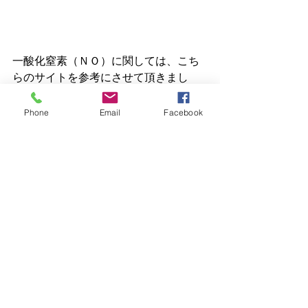
一酸化窒素（ＮＯ）に関しては、こち
らのサイトを参考にさせて頂きまし
た。
http://hobab.fc2web.com/sub2-no.htm
Phone
Email
Facebook
http://www1.bbiq.jp/koshi-pharm/4-
12NO.html 
最新記事
すべて表示