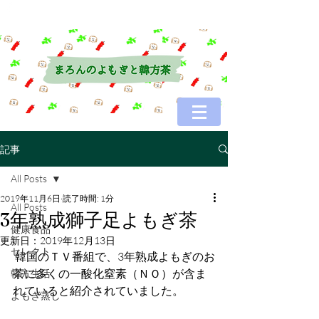
記事
All Posts
2019年11月6日
読了時間: 1分
All Posts
3年熟成獅子足よもぎ茶
健康食品
更新日：
2019年12月13日
セレクト
 韓国のＴＶ番組で、3年熟成よもぎのお
茶に多くの一酸化窒素（ＮＯ）が含ま
韓方生活
れていると紹介されていました。
よもぎ蒸し