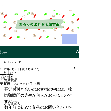
記事
All Posts
2019年7月27日
読了時間: 1分
All Posts
花茶
健康食品
更新日：
2019年12月13日
セレクト
長いお付き合いのお客様の中には、韓
方茶専門の先生が何人かおられるので
韓方生活
すが、
よもぎ蒸し
数年前に初めて花茶のお問い合わせを