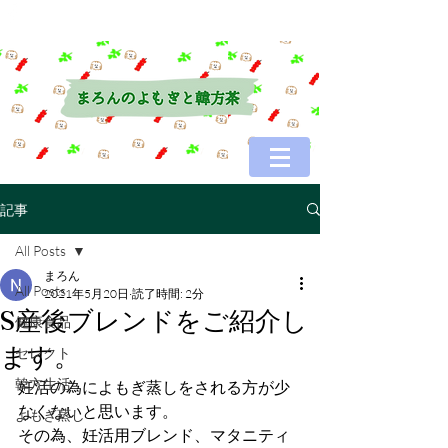
記事
All Posts
まろん
All Posts
2021年5月20日
読了時間: 2分
S産後ブレンドをご紹介し
健康食品
ます。
セレクト
韓方生活
妊活の為によもぎ蒸しをされる方が少
なくないと思います。
よもぎ蒸し
その為、妊活用ブレンド、マタニティ