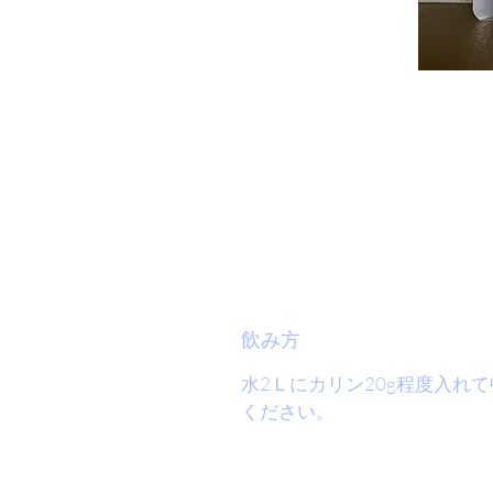
飲み方
水2Ｌにカリン20g程度入れ
ください。