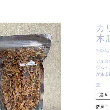
カ
木
¥800
よ
アルカ
ウム・
が含ま
り、リ
量
*
酸が含
す。
選択
消化酵
数量
*