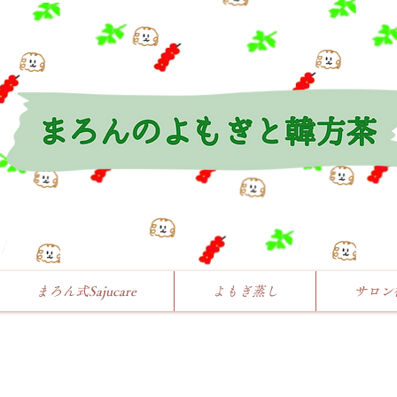
まろん式Sajucare
よもぎ蒸し
サロン