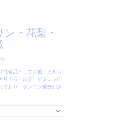
リン・花梨・
瓜
セ
り
ー
リ性食品としての糖・カルシ
ル
価
カリウム・鉄分・ビタミンC
格
れており、タンニン成分があ
ンゴ酸・クエン酸などの有機
まれていて、酸味がありま
素の分泌を促進し、消化機能