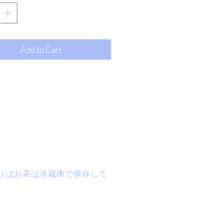
するため、吐き気や下痢する
良いです。代謝を良くして、
いを解放し、痰を取り除きま
の疾患にも効果的ですが、尿
Add to Cart
減るので、注意してくださ
残りはお茶は冷蔵庫で保存して