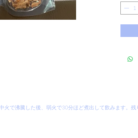
を良く
ときに
二日酔
す。喉
の量が
い。
て中火で沸騰した後、弱火で30分ほど煮出して飲みます。