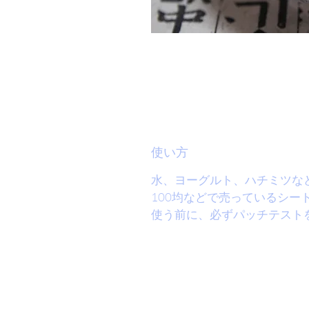
使い方
水、ヨーグルト、ハチミツな
100均などで売っているシー
使う前に、必ずパッチテスト