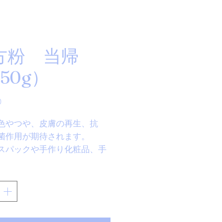
方粉 当帰
50g）
価
0
格
色やつや、皮膚の再生、抗
菌作用が期待されます。
スパックや手作り化粧品、手
鹸にご利用頂けます。