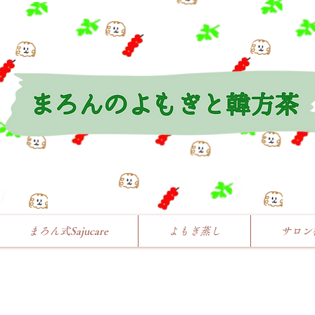
まろん式Sajucare
よもぎ蒸し
サロン