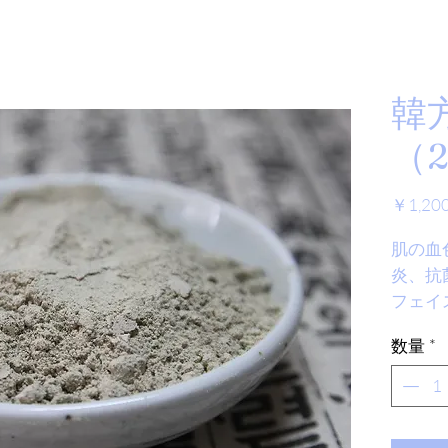
韓
（2
￥1,20
肌の血
炎、抗
フェイ
作り石
数量
*