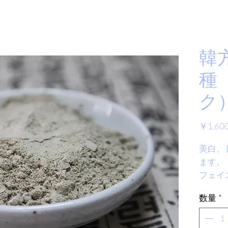
韓
種
ク）
￥1,60
美白、
ます。
フェイ
作り石
数量
*