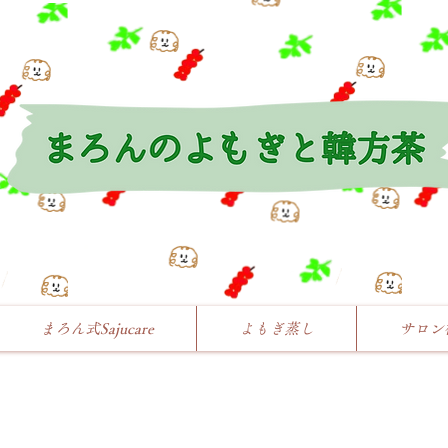
まろん式Sajucare
よもぎ蒸し
サロン