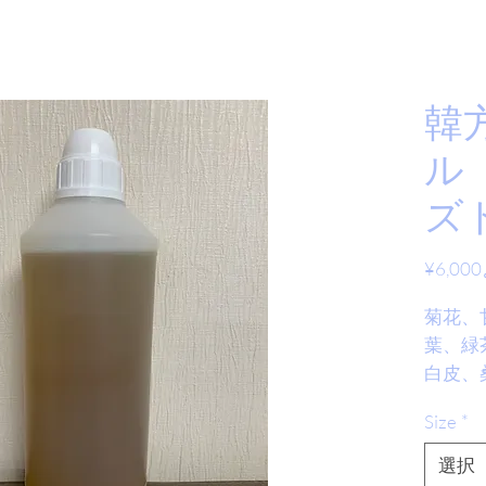
韓
ル
ズ
¥6,000
菊花、
葉、緑
白皮、
オ の
Size
*
ルでイ
す。
選択
上記の