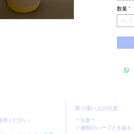
良く浸
数量
*
ます。
ルの相
石鹸の
ースと
ＣＰ石
ソーダ0
作りく
取り扱い上の注意
使用ください。
＊注意＊
13種類のハーブと生薬を