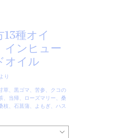
方13種オイ
 インヒュー
ドオイル
セ
より
ー
甘草、黒ゴマ、苦参、クコの
ル
価
茶、当帰、ローズマリー、桑
格
桑枝、石菖蒲、よもぎ、ハス
13種類の韓方をオリーブオイ
ンヒューズドしたオイルで
ハーブや生薬の成分が皮膚に