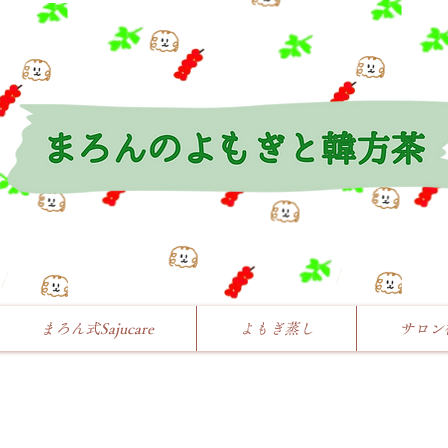
まろん式Sajucare
よもぎ蒸し
サロン