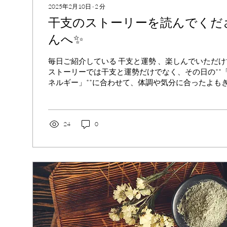
2025年2月10日
∙
2
分
干支のストーリーを読んでくだ
んへ✨
毎日ご紹介している 干支と運勢 、楽しんでいただけ
ストーリーでは干支と運勢だけでなく、その日の**
ネルギー」**に合わせて、体調や気分に合ったよも
勧めしています。 今日はストーリーでよく紹介して
ドごとに...
24
0