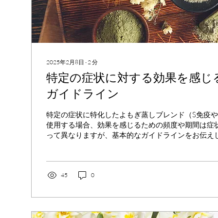
2025年2月8日
∙
2
分
特定の症状に対する効果を感じ
ガイドライン
特定の症状に特化したよもぎ蒸しブレンド（S免疫や
使用する場合、効果を感じるための頻度や期間は症
って異なりますが、基本的なガイドラインをお伝えし
度の目安 1. 集中的なケアが必要な場合（症状が強
ーク時...
45
0