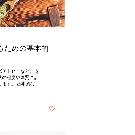
るための基本的
Sアトピーなど） を
状の程度や体質によ
ます。 基本的な頻
い、季節的な症状のピ