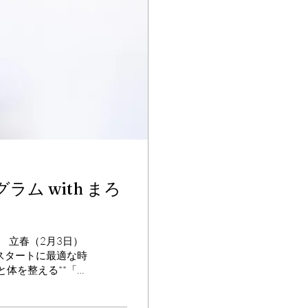
ム with まろ
 立春（2月3日）
スタートに最適な時
体を整える**「春
提案します✨...