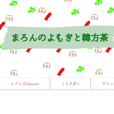
まろん式Sajucare
よもぎ蒸し
サロン