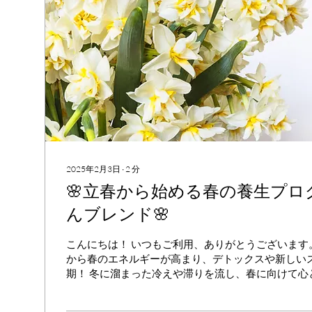
2025年2月3日
∙
2
分
🌸立春から始める春の養生プログラ
んブレンド🌸
こんにちは！ いつもご利用、ありがとうございます。
から春のエネルギーが高まり、デトックスや新しい
期！ 冬に溜まった冷えや滞りを流し、春に向けて心と
の養生プログラム」**を、まろんのブレンドを使ってご