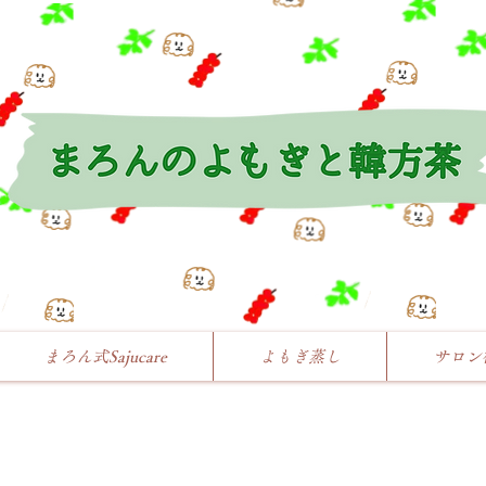
まろん式Sajucare
よもぎ蒸し
サロン