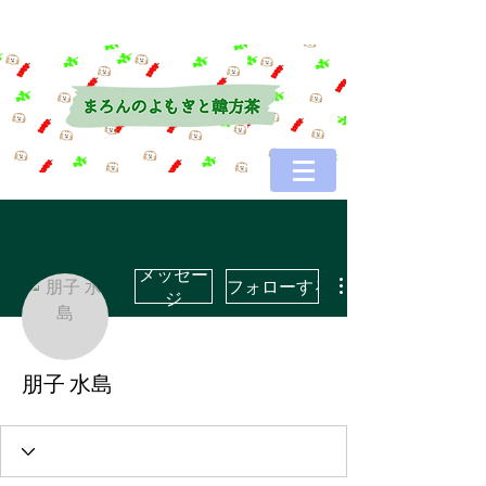
メッセー
フォローする
ジ
朋子 水島