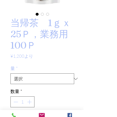
当帰茶 1ｇｘ
25Ｐ，業務用
100Ｐ
セ
¥1,200
より
ー
ル
量
*
価
格
数量
*