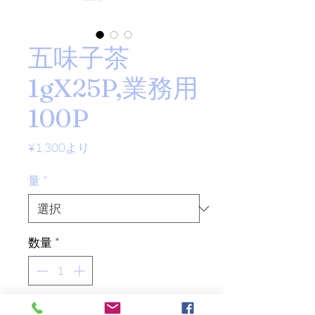
五味子茶
1gX25P,業務用
100P
セ
¥1,300
より
ー
ル
量
*
価
格
数量
*