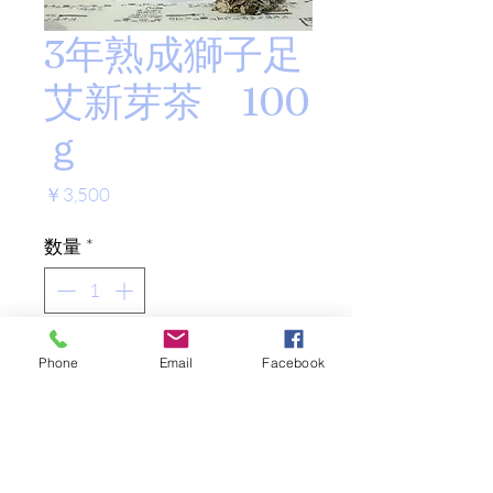
3年熟成獅子足
艾新芽茶 100
ｇ
価
￥3,500
格
数量
*
Add to Cart
Phone
Email
Facebook
3年熟成獅子足艾の新芽のお茶
このお茶用艾は、豊富な成分と
香りが良い事で良く知られてい