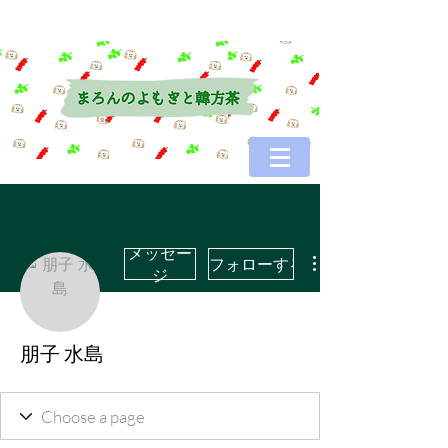
メッセー
フォローする
ジ
朋子 水島