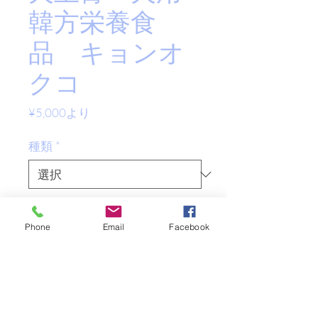
韓方栄養食
品 キョンオ
クコ
セ
¥5,000
より
ー
ル
種類
*
価
格
数量
*
Phone
Email
Facebook
Add to Cart