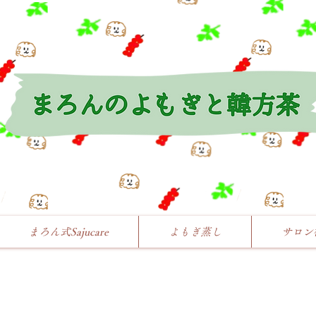
まろん式Sajucare
よもぎ蒸し
サロン