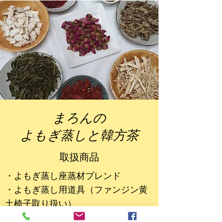
まろんの
よもぎ蒸しと韓方茶
​取扱商品
・よもぎ蒸し座蒸材ブレンド
​・よもぎ蒸し用道具（ファンジン黄
土椅子取り扱い）
・韓方茶材料