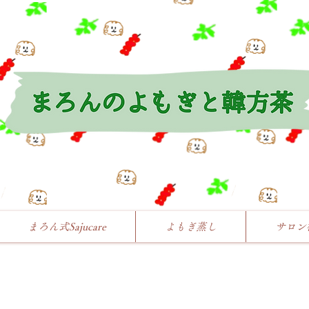
まろん式Sajucare
よもぎ蒸し
サロン