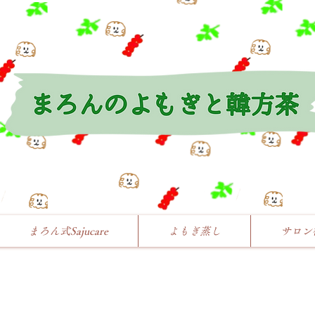
まろん式Sajucare
よもぎ蒸し
サロン