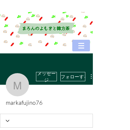
メッセー
フォローする
ジ
markafujino76
markafujino76