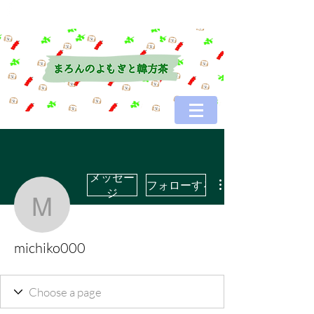
メッセー
フォローする
ジ
michiko000
michiko000