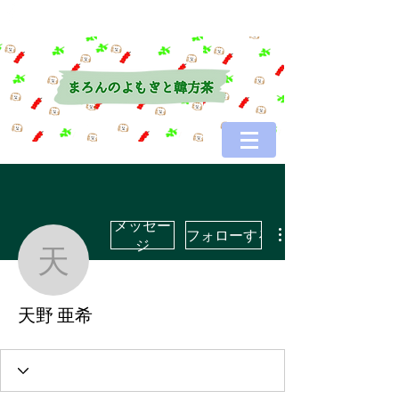
メッセー
フォローする
ジ
天野 亜希
天野 亜希