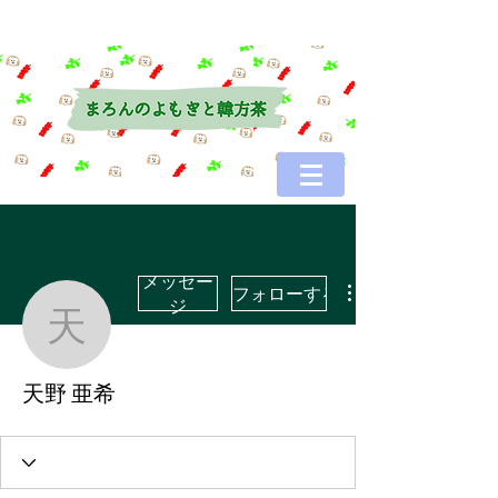
メッセー
フォローする
ジ
天野 亜希
天野 亜希