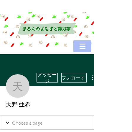
メッセー
フォローする
ジ
天野 亜希
天野 亜希